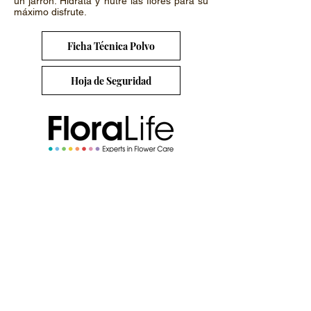
un jarrón. Hidrata y nutre las flores para su
máximo disfrute.
Ficha Técnica Polvo
Hoja de Seguridad
© 2024 FloraLife®
Contacto
Dirección
Juarez #52, Colonia Centro
,
C.P. 51760
Villa Guerrero, Estado de México
Horario