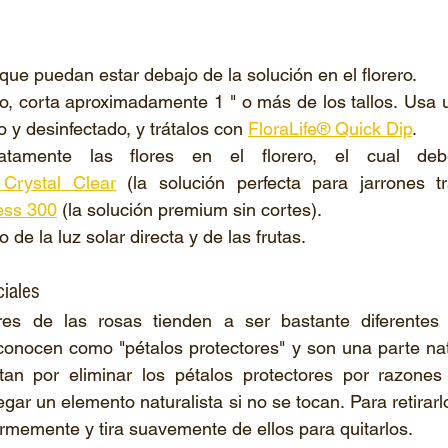
 que puedan estar debajo de la solución en el florero. 
o, corta aproximadamente 1 " o más de los tallos. Usa u
o y desinfectado, y trátalos con 
FloraLife® Quick Dip
. 
atamente las flores en el florero, el cual deb
 Crystal Clear
ess 300
 (la solución premium sin cortes). 
de la luz solar directa y de las frutas. 
iales 
res de las rosas tienden a ser bastante diferentes 
 conocen como "pétalos protectores" y son una parte natu
tan por eliminar los pétalos protectores por razones e
ar un elemento naturalista si no se tocan. Para retirarl
irmemente y tira suavemente de ellos para quitarlos. 